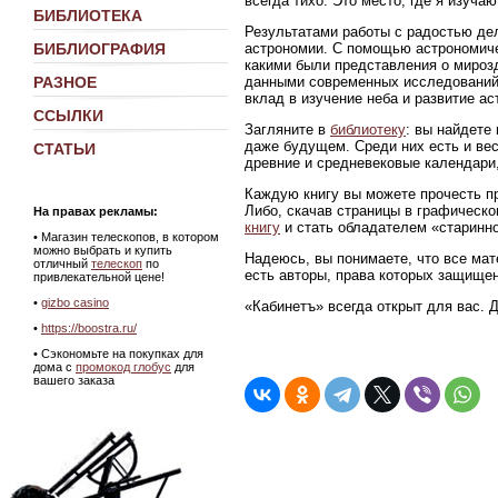
всегда тихо. Это место, где я изуч
БИБЛИОТЕКА
Результатами работы с радостью де
астрономии. С помощью астрономиче
БИБЛИОГРАФИЯ
какими были представления о мирозд
данными современных исследований
РАЗНОЕ
вклад в изучение неба и развитие ас
ССЫЛКИ
Загляните в
библиотеку
: вы найдете
даже будущем. Среди них есть и ве
СТАТЬИ
древние и средневековые календари,
Каждую книгу вы можете прочесть пр
Либо, скачав страницы в графическ
На правах рекламы:
книгу
и стать обладателем «старинно
•
Магазин телескопов, в котором
можно выбрать и купить
Надеюсь, вы понимаете, что все мат
отличный
телескоп
по
есть авторы, права которых защище
привлекательной цене!
•
gizbo casino
«Кабинетъ» всегда открыт для вас. 
•
https://boostra.ru/
• Сэкономьте на покупках для
дома с
промокод глобус
для
вашего заказа