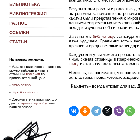
всегда тихо. Это место, где я изуч
БИБЛИОТЕКА
Результатами работы с радостью де
астрономии. С помощью астрономиче
БИБЛИОГРАФИЯ
какими были представления о мирозд
данными современных исследований
РАЗНОЕ
вклад в изучение неба и развитие ас
ССЫЛКИ
Загляните в
библиотеку
: вы найдете
даже будущем. Среди них есть и ве
СТАТЬИ
древние и средневековые календари,
Каждую книгу вы можете прочесть пр
Либо, скачав страницы в графическ
На правах рекламы:
книгу
и стать обладателем «старинно
•
Магазин телескопов, в котором
можно выбрать и купить
Надеюсь, вы понимаете, что все мат
отличный
телескоп
по
есть авторы, права которых защище
привлекательной цене!
•
gizbo casino
«Кабинетъ» всегда открыт для вас. 
•
https://boostra.ru/
• Сэкономьте на покупках для
дома с
промокод глобус
для
вашего заказа