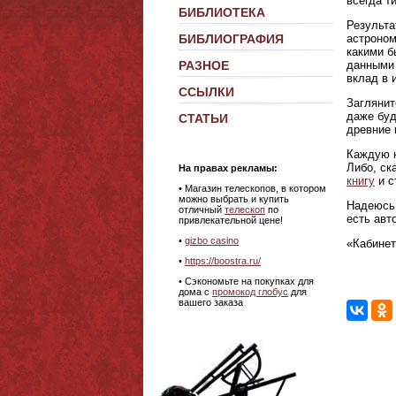
всегда т
БИБЛИОТЕКА
Результа
астроном
БИБЛИОГРАФИЯ
какими б
данными 
РАЗНОЕ
вклад в 
ССЫЛКИ
Заглянит
даже буд
СТАТЬИ
древние 
Каждую к
Либо, ск
На правах рекламы:
книгу
и с
•
Магазин телескопов, в котором
можно выбрать и купить
Надеюсь,
отличный
телескоп
по
есть авт
привлекательной цене!
•
gizbo casino
«Кабинет
•
https://boostra.ru/
• Сэкономьте на покупках для
дома с
промокод глобус
для
вашего заказа