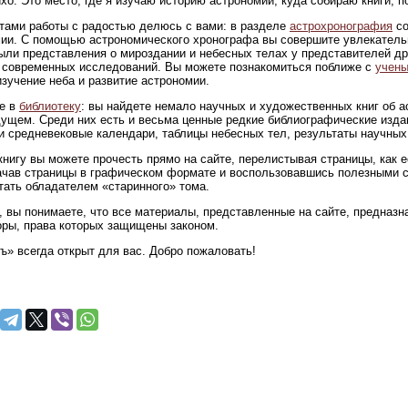
ихо. Это место, где я изучаю историю астрономии, куда собираю книги,
тами работы с радостью делюсь с вами: в разделе
астрохронография
со
ии. С помощью астрономического хронографа вы совершите увлекательн
ыли представления о мироздании и небесных телах у представителей др
современных исследований. Вы можете познакомиться поближе с
учены
изучение неба и развитие астрономии.
е в
библиотеку
: вы найдете немало научных и художественных книг об 
ущем. Среди них есть и весьма ценные редкие библиографические изда
и средневековые календари, таблицы небесных тел, результаты научных
нигу вы можете прочесть прямо на сайте, перелистывая страницы, как 
ачав страницы в графическом формате и воспользовавшись полезными 
тать обладателем «старинного» тома.
 вы понимаете, что все материалы, представленные на сайте, предназна
оры, права которых защищены законом.
ъ» всегда открыт для вас. Добро пожаловать!