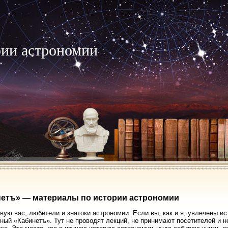
рии астрономии
етъ» — материалы по истории астрономии
вую вас, любители и знатоки астрономии. Если вы, как и я, увлечены ис
ный «Кабинетъ». Тут не проводят лекций, не принимают посетителей и 