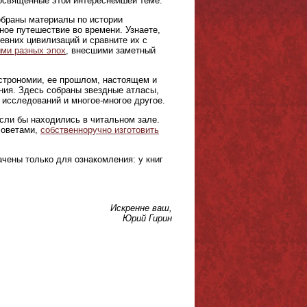
 посвященные этой интереснейшей теме.
браны материалы по истории
ое путешествие во времени. Узнаете,
евних цивилизаций и сравните их с
ми разных эпох
, внесшими заметный
астрономии, ее прошлом, настоящем и
ния. Здесь собраны звездные атласы,
 исследований и многое-многое другое.
если бы находились в читальном зале.
советами,
собственноручно изготовить
чены только для ознакомления: у книг
Искренне ваш,
Юрий Гирин