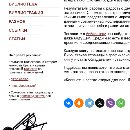
всегда тихо. Это место, где я изуч
БИБЛИОТЕКА
Результатами работы с радостью де
астрономии. С помощью астрономиче
БИБЛИОГРАФИЯ
какими были представления о мирозд
данными современных исследований
РАЗНОЕ
вклад в изучение неба и развитие ас
ССЫЛКИ
Загляните в
библиотеку
: вы найдете
даже будущем. Среди них есть и ве
СТАТЬИ
древние и средневековые календари,
Каждую книгу вы можете прочесть пр
Либо, скачав страницы в графическ
На правах рекламы:
книгу
и стать обладателем «старинно
•
Магазин телескопов, в котором
можно выбрать и купить
Надеюсь, вы понимаете, что все мат
отличный
телескоп
по
есть авторы, права которых защище
привлекательной цене!
•
gizbo casino
«Кабинетъ» всегда открыт для вас. 
•
https://boostra.ru/
• Сэкономьте на покупках для
дома с
промокод глобус
для
вашего заказа