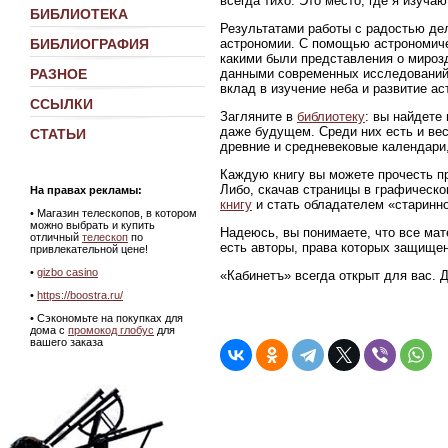
всегда тихо. Это место, где я изуч
БИБЛИОТЕКА
Результатами работы с радостью де
астрономии. С помощью астрономиче
БИБЛИОГРАФИЯ
какими были представления о мирозд
данными современных исследований
РАЗНОЕ
вклад в изучение неба и развитие ас
ССЫЛКИ
Загляните в
библиотеку
: вы найдете
даже будущем. Среди них есть и ве
СТАТЬИ
древние и средневековые календари,
Каждую книгу вы можете прочесть пр
Либо, скачав страницы в графическ
На правах рекламы:
книгу
и стать обладателем «старинно
•
Магазин телескопов, в котором
можно выбрать и купить
Надеюсь, вы понимаете, что все мат
отличный
телескоп
по
есть авторы, права которых защище
привлекательной цене!
•
gizbo casino
«Кабинетъ» всегда открыт для вас. 
•
https://boostra.ru/
• Сэкономьте на покупках для
дома с
промокод глобус
для
вашего заказа