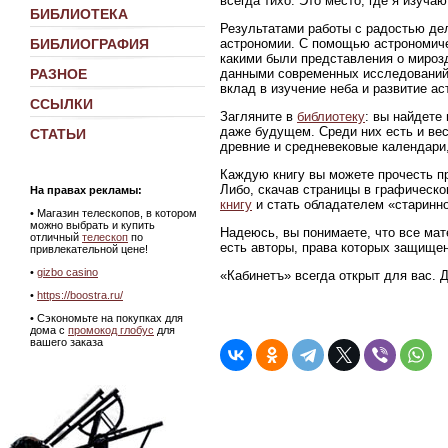
всегда тихо. Это место, где я изуч
БИБЛИОТЕКА
Результатами работы с радостью де
астрономии. С помощью астрономиче
БИБЛИОГРАФИЯ
какими были представления о мирозд
данными современных исследований
РАЗНОЕ
вклад в изучение неба и развитие ас
ССЫЛКИ
Загляните в
библиотеку
: вы найдете
даже будущем. Среди них есть и ве
СТАТЬИ
древние и средневековые календари,
Каждую книгу вы можете прочесть пр
Либо, скачав страницы в графическ
На правах рекламы:
книгу
и стать обладателем «старинно
•
Магазин телескопов, в котором
можно выбрать и купить
Надеюсь, вы понимаете, что все мат
отличный
телескоп
по
есть авторы, права которых защище
привлекательной цене!
•
gizbo casino
«Кабинетъ» всегда открыт для вас. 
•
https://boostra.ru/
• Сэкономьте на покупках для
дома с
промокод глобус
для
вашего заказа