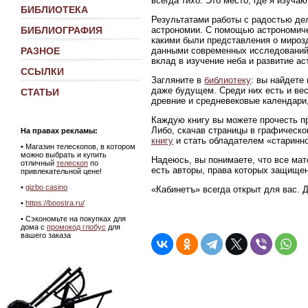
всегда тихо. Это место, где я изуч
БИБЛИОТЕКА
Результатами работы с радостью де
астрономии. С помощью астрономиче
БИБЛИОГРАФИЯ
какими были представления о мирозд
данными современных исследований
РАЗНОЕ
вклад в изучение неба и развитие ас
ССЫЛКИ
Загляните в
библиотеку
: вы найдете
даже будущем. Среди них есть и ве
СТАТЬИ
древние и средневековые календари,
Каждую книгу вы можете прочесть пр
Либо, скачав страницы в графическ
На правах рекламы:
книгу
и стать обладателем «старинно
•
Магазин телескопов, в котором
можно выбрать и купить
Надеюсь, вы понимаете, что все мат
отличный
телескоп
по
есть авторы, права которых защище
привлекательной цене!
•
gizbo casino
«Кабинетъ» всегда открыт для вас. 
•
https://boostra.ru/
• Сэкономьте на покупках для
дома с
промокод глобус
для
вашего заказа