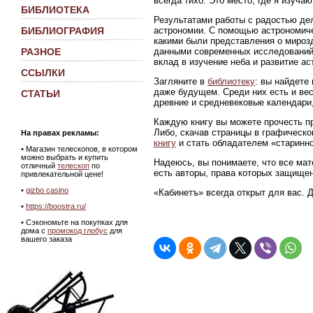
всегда тихо. Это место, где я изуч
БИБЛИОТЕКА
Результатами работы с радостью де
астрономии. С помощью астрономиче
БИБЛИОГРАФИЯ
какими были представления о мирозд
данными современных исследований
РАЗНОЕ
вклад в изучение неба и развитие ас
ССЫЛКИ
Загляните в
библиотеку
: вы найдете
даже будущем. Среди них есть и ве
СТАТЬИ
древние и средневековые календари,
Каждую книгу вы можете прочесть пр
Либо, скачав страницы в графическ
На правах рекламы:
книгу
и стать обладателем «старинно
•
Магазин телескопов, в котором
можно выбрать и купить
Надеюсь, вы понимаете, что все мат
отличный
телескоп
по
есть авторы, права которых защище
привлекательной цене!
•
gizbo casino
«Кабинетъ» всегда открыт для вас. 
•
https://boostra.ru/
• Сэкономьте на покупках для
дома с
промокод глобус
для
вашего заказа