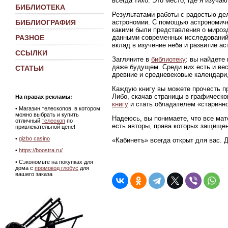
всегда тихо. Это место, где я изуч
БИБЛИОТЕКА
Результатами работы с радостью де
астрономии. С помощью астрономиче
БИБЛИОГРАФИЯ
какими были представления о мирозд
данными современных исследований
РАЗНОЕ
вклад в изучение неба и развитие ас
ССЫЛКИ
Загляните в
библиотеку
: вы найдете
даже будущем. Среди них есть и ве
СТАТЬИ
древние и средневековые календари,
Каждую книгу вы можете прочесть пр
Либо, скачав страницы в графическ
На правах рекламы:
книгу
и стать обладателем «старинно
•
Магазин телескопов, в котором
можно выбрать и купить
Надеюсь, вы понимаете, что все мат
отличный
телескоп
по
есть авторы, права которых защище
привлекательной цене!
•
gizbo casino
«Кабинетъ» всегда открыт для вас. 
•
https://boostra.ru/
• Сэкономьте на покупках для
дома с
промокод глобус
для
вашего заказа