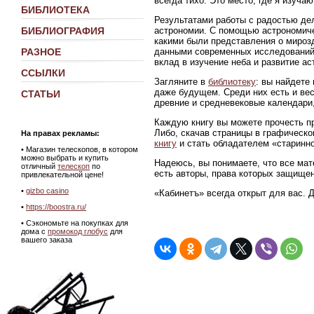
всегда тихо. Это место, где я изуч
БИБЛИОТЕКА
Результатами работы с радостью де
астрономии. С помощью астрономиче
БИБЛИОГРАФИЯ
какими были представления о мирозд
данными современных исследований
РАЗНОЕ
вклад в изучение неба и развитие ас
ССЫЛКИ
Загляните в
библиотеку
: вы найдете
даже будущем. Среди них есть и ве
СТАТЬИ
древние и средневековые календари,
Каждую книгу вы можете прочесть пр
Либо, скачав страницы в графическ
На правах рекламы:
книгу
и стать обладателем «старинно
•
Магазин телескопов, в котором
можно выбрать и купить
Надеюсь, вы понимаете, что все мат
отличный
телескоп
по
есть авторы, права которых защище
привлекательной цене!
•
gizbo casino
«Кабинетъ» всегда открыт для вас. 
•
https://boostra.ru/
• Сэкономьте на покупках для
дома с
промокод глобус
для
вашего заказа