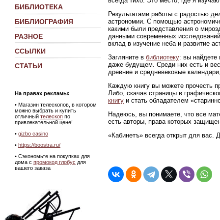
всегда тихо. Это место, где я изуч
БИБЛИОТЕКА
Результатами работы с радостью де
астрономии. С помощью астрономиче
БИБЛИОГРАФИЯ
какими были представления о мирозд
данными современных исследований
РАЗНОЕ
вклад в изучение неба и развитие ас
ССЫЛКИ
Загляните в
библиотеку
: вы найдете
даже будущем. Среди них есть и ве
СТАТЬИ
древние и средневековые календари,
Каждую книгу вы можете прочесть пр
Либо, скачав страницы в графическ
На правах рекламы:
книгу
и стать обладателем «старинно
•
Магазин телескопов, в котором
можно выбрать и купить
Надеюсь, вы понимаете, что все мат
отличный
телескоп
по
есть авторы, права которых защище
привлекательной цене!
•
gizbo casino
«Кабинетъ» всегда открыт для вас. 
•
https://boostra.ru/
• Сэкономьте на покупках для
дома с
промокод глобус
для
вашего заказа