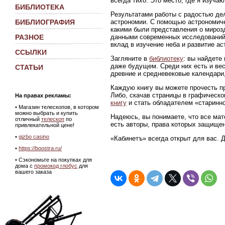
всегда тихо. Это место, где я изуч
БИБЛИОТЕКА
Результатами работы с радостью де
астрономии. С помощью астрономиче
БИБЛИОГРАФИЯ
какими были представления о мирозд
данными современных исследований
РАЗНОЕ
вклад в изучение неба и развитие ас
ССЫЛКИ
Загляните в
библиотеку
: вы найдете
даже будущем. Среди них есть и ве
СТАТЬИ
древние и средневековые календари,
Каждую книгу вы можете прочесть пр
Либо, скачав страницы в графическ
На правах рекламы:
книгу
и стать обладателем «старинно
•
Магазин телескопов, в котором
можно выбрать и купить
Надеюсь, вы понимаете, что все мат
отличный
телескоп
по
есть авторы, права которых защище
привлекательной цене!
•
gizbo casino
«Кабинетъ» всегда открыт для вас. 
•
https://boostra.ru/
• Сэкономьте на покупках для
дома с
промокод глобус
для
вашего заказа