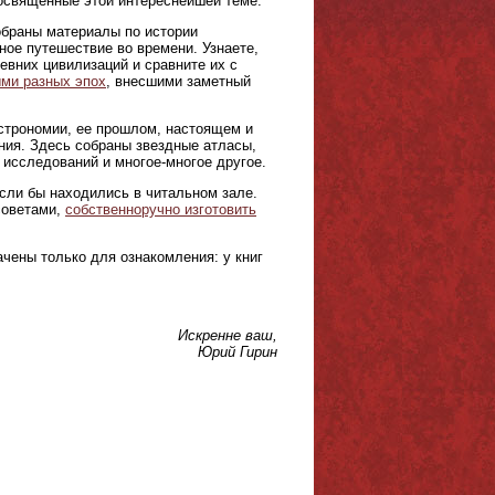
 посвященные этой интереснейшей теме.
браны материалы по истории
ое путешествие во времени. Узнаете,
евних цивилизаций и сравните их с
ми разных эпох
, внесшими заметный
астрономии, ее прошлом, настоящем и
ния. Здесь собраны звездные атласы,
 исследований и многое-многое другое.
если бы находились в читальном зале.
советами,
собственноручно изготовить
чены только для ознакомления: у книг
Искренне ваш,
Юрий Гирин