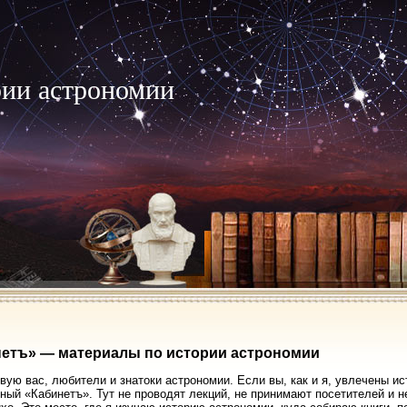
рии астрономии
етъ» — материалы по истории астрономии
вую вас, любители и знатоки астрономии. Если вы, как и я, увлечены ис
ный «Кабинетъ». Тут не проводят лекций, не принимают посетителей и 