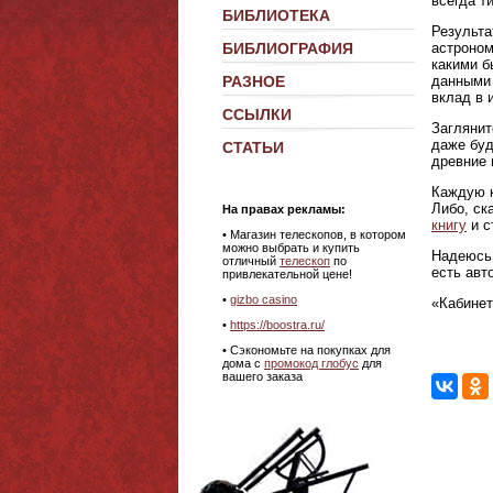
всегда т
БИБЛИОТЕКА
Результа
астроном
БИБЛИОГРАФИЯ
какими б
данными 
РАЗНОЕ
вклад в 
ССЫЛКИ
Заглянит
даже буд
СТАТЬИ
древние 
Каждую к
Либо, ск
На правах рекламы:
книгу
и с
•
Магазин телескопов, в котором
можно выбрать и купить
Надеюсь,
отличный
телескоп
по
есть авт
привлекательной цене!
•
gizbo casino
«Кабинет
•
https://boostra.ru/
• Сэкономьте на покупках для
дома с
промокод глобус
для
вашего заказа