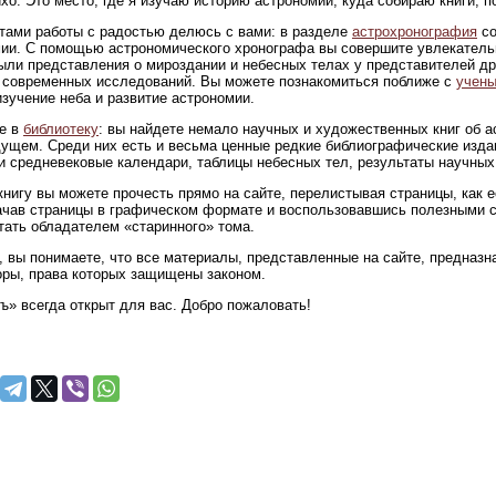
ихо. Это место, где я изучаю историю астрономии, куда собираю книги,
тами работы с радостью делюсь с вами: в разделе
астрохронография
со
ии. С помощью астрономического хронографа вы совершите увлекательн
ыли представления о мироздании и небесных телах у представителей др
современных исследований. Вы можете познакомиться поближе с
учены
изучение неба и развитие астрономии.
е в
библиотеку
: вы найдете немало научных и художественных книг об 
ущем. Среди них есть и весьма ценные редкие библиографические изда
и средневековые календари, таблицы небесных тел, результаты научных
нигу вы можете прочесть прямо на сайте, перелистывая страницы, как 
ачав страницы в графическом формате и воспользовавшись полезными 
тать обладателем «старинного» тома.
 вы понимаете, что все материалы, представленные на сайте, предназна
оры, права которых защищены законом.
ъ» всегда открыт для вас. Добро пожаловать!