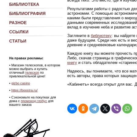
всегда тихо. Это место, где я изуч
БИБЛИОТЕКА
Результатами работы с радостью де
астрономии. С помощью астрономиче
БИБЛИОГРАФИЯ
какими были представления о мирозд
данными современных исследований
РАЗНОЕ
вклад в изучение неба и развитие ас
ССЫЛКИ
Загляните в
библиотеку
: вы найдете
даже будущем. Среди них есть и ве
СТАТЬИ
древние и средневековые календари,
Каждую книгу вы можете прочесть пр
Либо, скачав страницы в графическ
На правах рекламы:
книгу
и стать обладателем «старинно
•
Магазин телескопов, в котором
можно выбрать и купить
Надеюсь, вы понимаете, что все мат
отличный
телескоп
по
есть авторы, права которых защище
привлекательной цене!
•
gizbo casino
«Кабинетъ» всегда открыт для вас. 
•
https://boostra.ru/
• Сэкономьте на покупках для
дома с
промокод глобус
для
вашего заказа