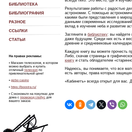
всегда тихо. Это место, где я изуч
БИБЛИОТЕКА
Результатами работы с радостью де
астрономии. С помощью астрономиче
БИБЛИОГРАФИЯ
какими были представления о мирозд
данными современных исследований
РАЗНОЕ
вклад в изучение неба и развитие ас
ССЫЛКИ
Загляните в
библиотеку
: вы найдете
даже будущем. Среди них есть и ве
СТАТЬИ
древние и средневековые календари,
Каждую книгу вы можете прочесть пр
Либо, скачав страницы в графическ
На правах рекламы:
книгу
и стать обладателем «старинно
•
Магазин телескопов, в котором
можно выбрать и купить
Надеюсь, вы понимаете, что все мат
отличный
телескоп
по
есть авторы, права которых защище
привлекательной цене!
•
gizbo casino
«Кабинетъ» всегда открыт для вас. 
•
https://boostra.ru/
• Сэкономьте на покупках для
дома с
промокод глобус
для
вашего заказа