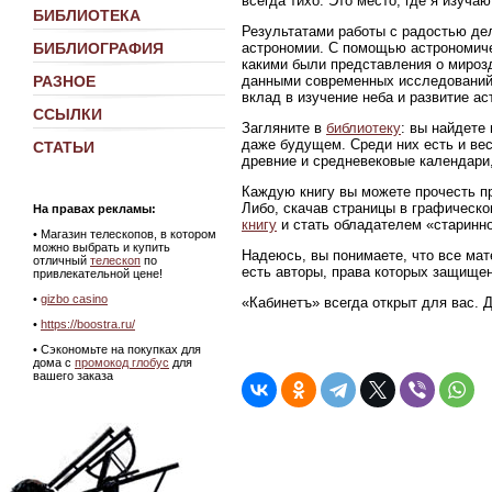
всегда тихо. Это место, где я изуч
БИБЛИОТЕКА
Результатами работы с радостью де
астрономии. С помощью астрономиче
БИБЛИОГРАФИЯ
какими были представления о мирозд
данными современных исследований
РАЗНОЕ
вклад в изучение неба и развитие ас
ССЫЛКИ
Загляните в
библиотеку
: вы найдете
даже будущем. Среди них есть и ве
СТАТЬИ
древние и средневековые календари,
Каждую книгу вы можете прочесть пр
Либо, скачав страницы в графическ
На правах рекламы:
книгу
и стать обладателем «старинно
•
Магазин телескопов, в котором
можно выбрать и купить
Надеюсь, вы понимаете, что все мат
отличный
телескоп
по
есть авторы, права которых защище
привлекательной цене!
•
gizbo casino
«Кабинетъ» всегда открыт для вас. 
•
https://boostra.ru/
• Сэкономьте на покупках для
дома с
промокод глобус
для
вашего заказа