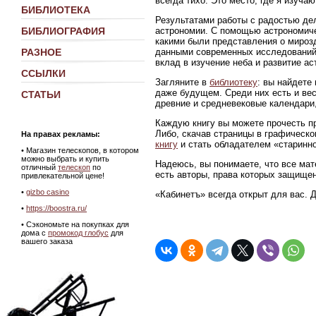
всегда тихо. Это место, где я изуч
БИБЛИОТЕКА
Результатами работы с радостью де
астрономии. С помощью астрономиче
БИБЛИОГРАФИЯ
какими были представления о мирозд
данными современных исследований
РАЗНОЕ
вклад в изучение неба и развитие ас
ССЫЛКИ
Загляните в
библиотеку
: вы найдете
даже будущем. Среди них есть и ве
СТАТЬИ
древние и средневековые календари,
Каждую книгу вы можете прочесть пр
Либо, скачав страницы в графическ
На правах рекламы:
книгу
и стать обладателем «старинно
•
Магазин телескопов, в котором
можно выбрать и купить
Надеюсь, вы понимаете, что все мат
отличный
телескоп
по
есть авторы, права которых защище
привлекательной цене!
•
gizbo casino
«Кабинетъ» всегда открыт для вас. 
•
https://boostra.ru/
• Сэкономьте на покупках для
дома с
промокод глобус
для
вашего заказа