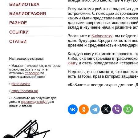
всегда тихо. Это место, где я изуч
БИБЛИОТЕКА
Результатами работы с радостью де
астрономии. С помощью астрономиче
БИБЛИОГРАФИЯ
какими были представления о мирозд
данными современных исследований
РАЗНОЕ
вклад в изучение неба и развитие ас
ССЫЛКИ
Загляните в
библиотеку
: вы найдете
даже будущем. Среди них есть и ве
СТАТЬИ
древние и средневековые календари,
Каждую книгу вы можете прочесть пр
Либо, скачав страницы в графическ
На правах рекламы:
книгу
и стать обладателем «старинно
•
Магазин телескопов, в котором
можно выбрать и купить
Надеюсь, вы понимаете, что все мат
отличный
телескоп
по
есть авторы, права которых защище
привлекательной цене!
•
gizbo casino
«Кабинетъ» всегда открыт для вас. 
•
https://boostra.ru/
• Сэкономьте на покупках для
дома с
промокод глобус
для
вашего заказа