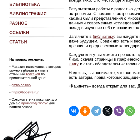
всегда тихо. Это место, где я изуч
БИБЛИОТЕКА
Результатами работы с радостью де
астрономии. С помощью астрономиче
БИБЛИОГРАФИЯ
какими были представления о мирозд
данными современных исследований
РАЗНОЕ
вклад в изучение неба и развитие ас
ССЫЛКИ
Загляните в
библиотеку
: вы найдете
даже будущем. Среди них есть и ве
СТАТЬИ
древние и средневековые календари,
Каждую книгу вы можете прочесть пр
Либо, скачав страницы в графическ
На правах рекламы:
книгу
и стать обладателем «старинно
•
Магазин телескопов, в котором
можно выбрать и купить
Надеюсь, вы понимаете, что все мат
отличный
телескоп
по
есть авторы, права которых защище
привлекательной цене!
•
gizbo casino
«Кабинетъ» всегда открыт для вас. 
•
https://boostra.ru/
• Сэкономьте на покупках для
дома с
промокод глобус
для
вашего заказа