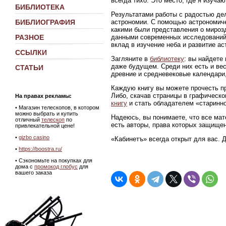
всегда тихо. Это место, где я изуч
БИБЛИОТЕКА
Результатами работы с радостью де
астрономии. С помощью астрономиче
БИБЛИОГРАФИЯ
какими были представления о мирозд
данными современных исследований
РАЗНОЕ
вклад в изучение неба и развитие ас
ССЫЛКИ
Загляните в
библиотеку
: вы найдете
даже будущем. Среди них есть и ве
СТАТЬИ
древние и средневековые календари,
Каждую книгу вы можете прочесть пр
Либо, скачав страницы в графическ
На правах рекламы:
книгу
и стать обладателем «старинно
•
Магазин телескопов, в котором
можно выбрать и купить
Надеюсь, вы понимаете, что все мат
отличный
телескоп
по
есть авторы, права которых защище
привлекательной цене!
•
gizbo casino
«Кабинетъ» всегда открыт для вас. 
•
https://boostra.ru/
• Сэкономьте на покупках для
дома с
промокод глобус
для
вашего заказа