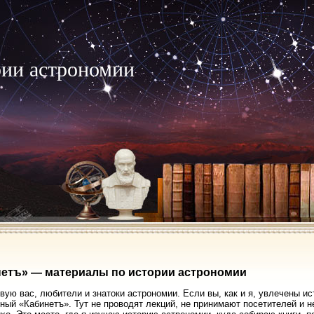
рии астрономии
етъ» — материалы по истории астрономии
вую вас, любители и знатоки астрономии. Если вы, как и я, увлечены ис
ный «Кабинетъ». Тут не проводят лекций, не принимают посетителей и 