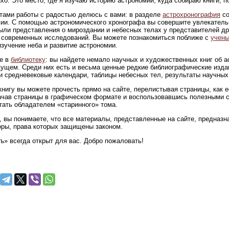
ихо. Это место, где я изучаю историю астрономии, куда собираю книги,
тами работы с радостью делюсь с вами: в разделе
астрохронография
со
ии. С помощью астрономического хронографа вы совершите увлекательн
ыли представления о мироздании и небесных телах у представителей др
современных исследований. Вы можете познакомиться поближе с
учены
изучение неба и развитие астрономии.
е в
библиотеку
: вы найдете немало научных и художественных книг об 
ущем. Среди них есть и весьма ценные редкие библиографические изда
и средневековые календари, таблицы небесных тел, результаты научных
нигу вы можете прочесть прямо на сайте, перелистывая страницы, как 
ачав страницы в графическом формате и воспользовавшись полезными 
тать обладателем «старинного» тома.
 вы понимаете, что все материалы, представленные на сайте, предназна
оры, права которых защищены законом.
ъ» всегда открыт для вас. Добро пожаловать!