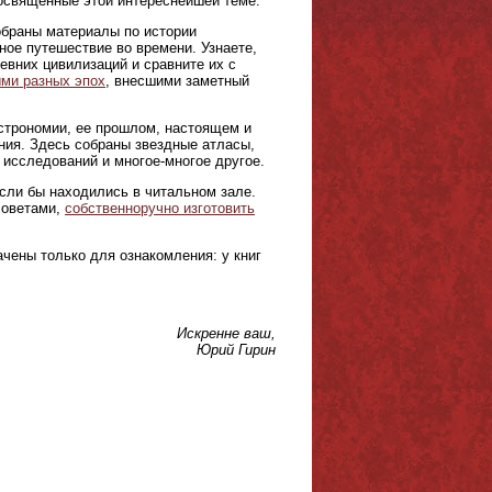
 посвященные этой интереснейшей теме.
браны материалы по истории
ое путешествие во времени. Узнаете,
евних цивилизаций и сравните их с
ми разных эпох
, внесшими заметный
астрономии, ее прошлом, настоящем и
ния. Здесь собраны звездные атласы,
 исследований и многое-многое другое.
если бы находились в читальном зале.
советами,
собственноручно изготовить
чены только для ознакомления: у книг
Искренне ваш,
Юрий Гирин