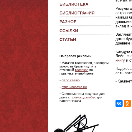
всегда т
БИБЛИОТЕКА
Результа
астроном
БИБЛИОГРАФИЯ
какими б
данными 
РАЗНОЕ
вклад в 
ССЫЛКИ
Заглянит
даже буд
СТАТЬИ
древние 
Каждую к
Либо, ск
На правах рекламы:
книгу
и с
•
Магазин телескопов, в котором
можно выбрать и купить
Надеюсь,
отличный
телескоп
по
есть авт
привлекательной цене!
•
gizbo casino
«Кабинет
•
https://boostra.ru/
• Сэкономьте на покупках для
дома с
промокод глобус
для
вашего заказа