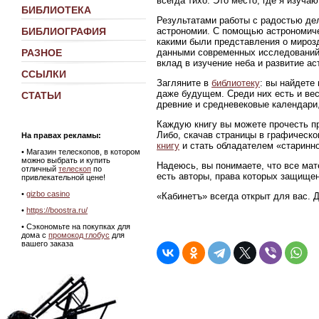
всегда тихо. Это место, где я изуч
БИБЛИОТЕКА
Результатами работы с радостью де
астрономии. С помощью астрономиче
БИБЛИОГРАФИЯ
какими были представления о мирозд
данными современных исследований
РАЗНОЕ
вклад в изучение неба и развитие ас
ССЫЛКИ
Загляните в
библиотеку
: вы найдете
даже будущем. Среди них есть и ве
СТАТЬИ
древние и средневековые календари,
Каждую книгу вы можете прочесть пр
Либо, скачав страницы в графическ
На правах рекламы:
книгу
и стать обладателем «старинно
•
Магазин телескопов, в котором
можно выбрать и купить
Надеюсь, вы понимаете, что все мат
отличный
телескоп
по
есть авторы, права которых защище
привлекательной цене!
•
gizbo casino
«Кабинетъ» всегда открыт для вас. 
•
https://boostra.ru/
• Сэкономьте на покупках для
дома с
промокод глобус
для
вашего заказа