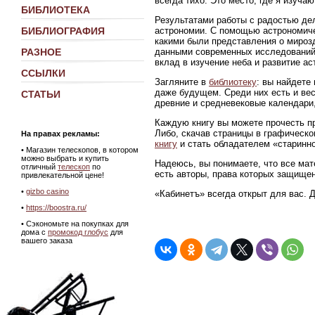
всегда тихо. Это место, где я изуч
БИБЛИОТЕКА
Результатами работы с радостью де
астрономии. С помощью астрономиче
БИБЛИОГРАФИЯ
какими были представления о мирозд
данными современных исследований
РАЗНОЕ
вклад в изучение неба и развитие ас
ССЫЛКИ
Загляните в
библиотеку
: вы найдете
даже будущем. Среди них есть и ве
СТАТЬИ
древние и средневековые календари,
Каждую книгу вы можете прочесть пр
Либо, скачав страницы в графическ
На правах рекламы:
книгу
и стать обладателем «старинно
•
Магазин телескопов, в котором
можно выбрать и купить
Надеюсь, вы понимаете, что все мат
отличный
телескоп
по
есть авторы, права которых защище
привлекательной цене!
•
gizbo casino
«Кабинетъ» всегда открыт для вас. 
•
https://boostra.ru/
• Сэкономьте на покупках для
дома с
промокод глобус
для
вашего заказа