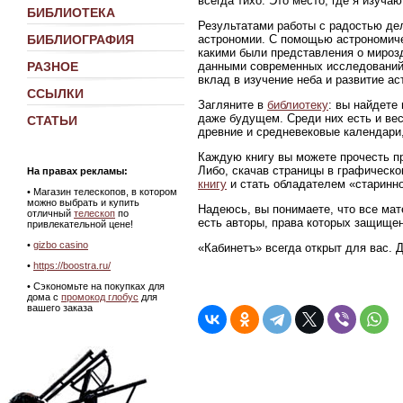
всегда тихо. Это место, где я изуч
БИБЛИОТЕКА
Результатами работы с радостью де
астрономии. С помощью астрономиче
БИБЛИОГРАФИЯ
какими были представления о мирозд
данными современных исследований
РАЗНОЕ
вклад в изучение неба и развитие ас
ССЫЛКИ
Загляните в
библиотеку
: вы найдете
даже будущем. Среди них есть и ве
СТАТЬИ
древние и средневековые календари,
Каждую книгу вы можете прочесть пр
Либо, скачав страницы в графическ
На правах рекламы:
книгу
и стать обладателем «старинно
•
Магазин телескопов, в котором
можно выбрать и купить
Надеюсь, вы понимаете, что все мат
отличный
телескоп
по
есть авторы, права которых защище
привлекательной цене!
•
gizbo casino
«Кабинетъ» всегда открыт для вас. 
•
https://boostra.ru/
• Сэкономьте на покупках для
дома с
промокод глобус
для
вашего заказа