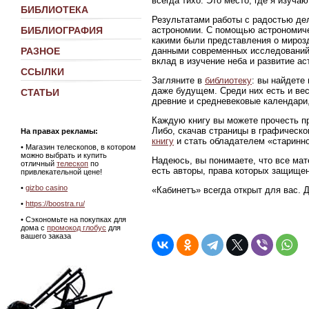
всегда тихо. Это место, где я изуч
БИБЛИОТЕКА
Результатами работы с радостью де
астрономии. С помощью астрономиче
БИБЛИОГРАФИЯ
какими были представления о мирозд
данными современных исследований
РАЗНОЕ
вклад в изучение неба и развитие ас
ССЫЛКИ
Загляните в
библиотеку
: вы найдете
даже будущем. Среди них есть и ве
СТАТЬИ
древние и средневековые календари,
Каждую книгу вы можете прочесть пр
Либо, скачав страницы в графическ
На правах рекламы:
книгу
и стать обладателем «старинно
•
Магазин телескопов, в котором
можно выбрать и купить
Надеюсь, вы понимаете, что все мат
отличный
телескоп
по
есть авторы, права которых защище
привлекательной цене!
•
gizbo casino
«Кабинетъ» всегда открыт для вас. 
•
https://boostra.ru/
• Сэкономьте на покупках для
дома с
промокод глобус
для
вашего заказа