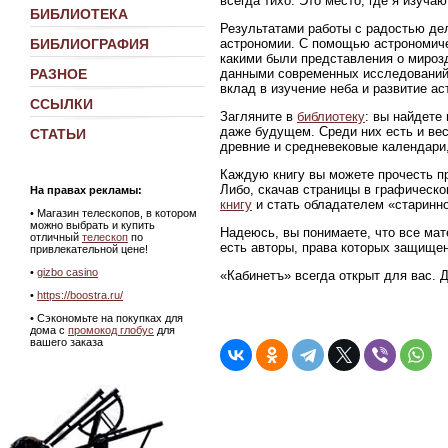
всегда тихо. Это место, где я изуч
БИБЛИОТЕКА
Результатами работы с радостью де
астрономии. С помощью астрономиче
БИБЛИОГРАФИЯ
какими были представления о мирозд
данными современных исследований
РАЗНОЕ
вклад в изучение неба и развитие ас
ССЫЛКИ
Загляните в
библиотеку
: вы найдете
даже будущем. Среди них есть и ве
СТАТЬИ
древние и средневековые календари,
Каждую книгу вы можете прочесть пр
Либо, скачав страницы в графическ
На правах рекламы:
книгу
и стать обладателем «старинно
•
Магазин телескопов, в котором
можно выбрать и купить
Надеюсь, вы понимаете, что все мат
отличный
телескоп
по
есть авторы, права которых защище
привлекательной цене!
•
gizbo casino
«Кабинетъ» всегда открыт для вас. 
•
https://boostra.ru/
• Сэкономьте на покупках для
дома с
промокод глобус
для
вашего заказа