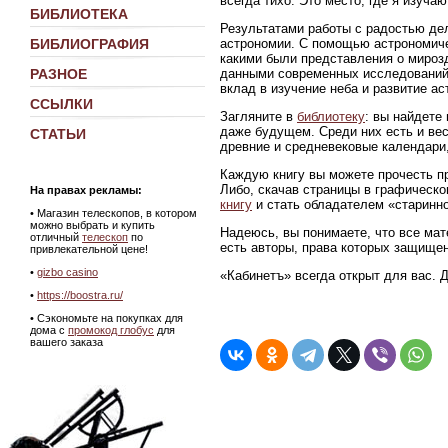
всегда тихо. Это место, где я изуч
БИБЛИОТЕКА
Результатами работы с радостью де
астрономии. С помощью астрономиче
БИБЛИОГРАФИЯ
какими были представления о мирозд
данными современных исследований
РАЗНОЕ
вклад в изучение неба и развитие ас
ССЫЛКИ
Загляните в
библиотеку
: вы найдете
даже будущем. Среди них есть и ве
СТАТЬИ
древние и средневековые календари,
Каждую книгу вы можете прочесть пр
Либо, скачав страницы в графическ
На правах рекламы:
книгу
и стать обладателем «старинно
•
Магазин телескопов, в котором
можно выбрать и купить
Надеюсь, вы понимаете, что все мат
отличный
телескоп
по
есть авторы, права которых защище
привлекательной цене!
•
gizbo casino
«Кабинетъ» всегда открыт для вас. 
•
https://boostra.ru/
• Сэкономьте на покупках для
дома с
промокод глобус
для
вашего заказа