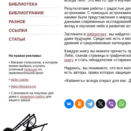
всегда тихо. Это место, где я изуч
БИБЛИОТЕКА
Результатами работы с радостью де
астрономии. С помощью астрономиче
БИБЛИОГРАФИЯ
какими были представления о мирозд
данными современных исследований
РАЗНОЕ
вклад в изучение неба и развитие ас
ССЫЛКИ
Загляните в
библиотеку
: вы найдете
даже будущем. Среди них есть и ве
СТАТЬИ
древние и средневековые календари,
Каждую книгу вы можете прочесть пр
Либо, скачав страницы в графическ
На правах рекламы:
книгу
и стать обладателем «старинно
•
Магазин телескопов, в котором
можно выбрать и купить
Надеюсь, вы понимаете, что все мат
отличный
телескоп
по
есть авторы, права которых защище
привлекательной цене!
•
gizbo casino
«Кабинетъ» всегда открыт для вас. 
•
https://boostra.ru/
• Сэкономьте на покупках для
дома с
промокод глобус
для
вашего заказа