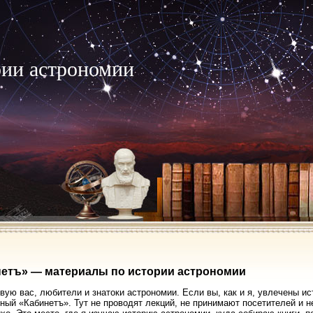
рии астрономии
етъ» — материалы по истории астрономии
вую вас, любители и знатоки астрономии. Если вы, как и я, увлечены ис
ный «Кабинетъ». Тут не проводят лекций, не принимают посетителей и 