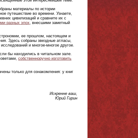
 посвященные этой интереснейшей теме.
браны материалы по истории
ое путешествие во времени. Узнаете,
евних цивилизаций и сравните их с
ми разных эпох
, внесшими заметный
астрономии, ее прошлом, настоящем и
ния. Здесь собраны звездные атласы,
 исследований и многое-многое другое.
если бы находились в читальном зале.
советами,
собственноручно изготовить
чены только для ознакомления: у книг
Искренне ваш,
Юрий Гирин