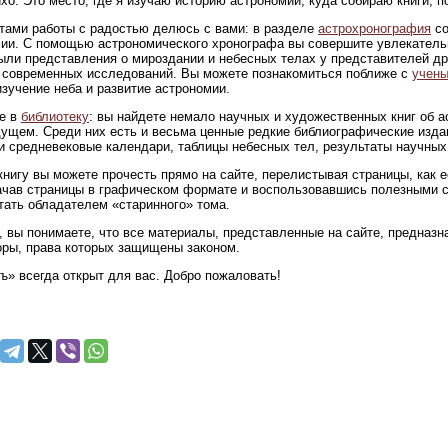
ихо. Это место, где я изучаю историю астрономии, куда собираю книги,
тами работы с радостью делюсь с вами: в разделе
астрохронография
со
ии. С помощью астрономического хронографа вы совершите увлекательн
ыли представления о мироздании и небесных телах у представителей др
современных исследований. Вы можете познакомиться поближе с
учены
изучение неба и развитие астрономии.
е в
библиотеку
: вы найдете немало научных и художественных книг об 
ущем. Среди них есть и весьма ценные редкие библиографические изда
и средневековые календари, таблицы небесных тел, результаты научных
нигу вы можете прочесть прямо на сайте, перелистывая страницы, как 
ачав страницы в графическом формате и воспользовавшись полезными 
тать обладателем «старинного» тома.
 вы понимаете, что все материалы, представленные на сайте, предназна
оры, права которых защищены законом.
ъ» всегда открыт для вас. Добро пожаловать!