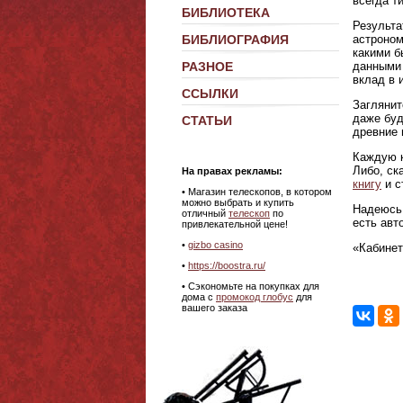
всегда т
БИБЛИОТЕКА
Результа
астроном
БИБЛИОГРАФИЯ
какими б
данными 
РАЗНОЕ
вклад в 
ССЫЛКИ
Заглянит
даже буд
СТАТЬИ
древние 
Каждую к
Либо, ск
На правах рекламы:
книгу
и с
•
Магазин телескопов, в котором
можно выбрать и купить
Надеюсь,
отличный
телескоп
по
есть авт
привлекательной цене!
•
gizbo casino
«Кабинет
•
https://boostra.ru/
• Сэкономьте на покупках для
дома с
промокод глобус
для
вашего заказа