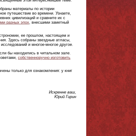
 посвященные этой интереснейшей теме.
браны материалы по истории
ое путешествие во времени. Узнаете,
евних цивилизаций и сравните их с
ми разных эпох
, внесшими заметный
астрономии, ее прошлом, настоящем и
ния. Здесь собраны звездные атласы,
 исследований и многое-многое другое.
если бы находились в читальном зале.
советами,
собственноручно изготовить
чены только для ознакомления: у книг
Искренне ваш,
Юрий Гирин