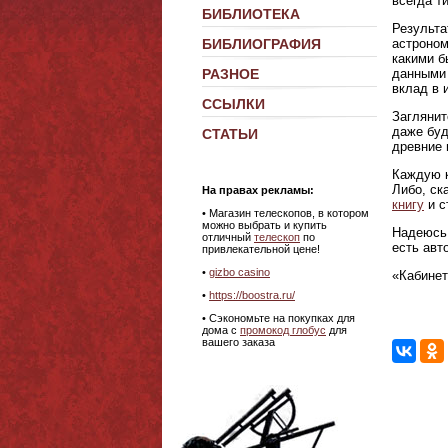
всегда т
БИБЛИОТЕКА
Результа
астроном
БИБЛИОГРАФИЯ
какими б
данными 
РАЗНОЕ
вклад в 
ССЫЛКИ
Заглянит
даже буд
СТАТЬИ
древние 
Каждую к
Либо, ск
На правах рекламы:
книгу
и с
•
Магазин телескопов, в котором
можно выбрать и купить
Надеюсь,
отличный
телескоп
по
есть авт
привлекательной цене!
•
gizbo casino
«Кабинет
•
https://boostra.ru/
• Сэкономьте на покупках для
дома с
промокод глобус
для
вашего заказа