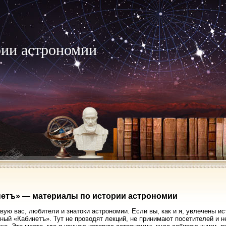
рии астрономии
етъ» — материалы по истории астрономии
вую вас, любители и знатоки астрономии. Если вы, как и я, увлечены ис
ный «Кабинетъ». Тут не проводят лекций, не принимают посетителей и 