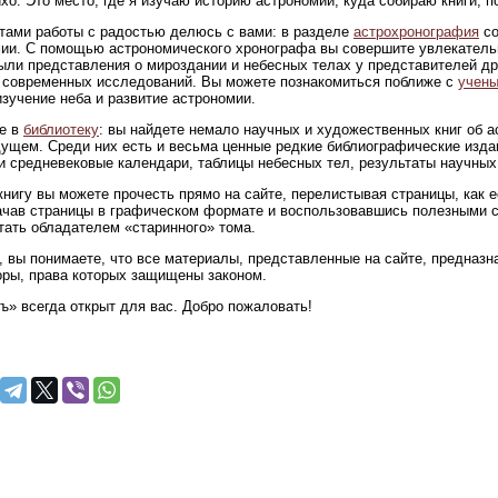
ихо. Это место, где я изучаю историю астрономии, куда собираю книги,
тами работы с радостью делюсь с вами: в разделе
астрохронография
со
ии. С помощью астрономического хронографа вы совершите увлекательн
ыли представления о мироздании и небесных телах у представителей др
современных исследований. Вы можете познакомиться поближе с
учены
изучение неба и развитие астрономии.
е в
библиотеку
: вы найдете немало научных и художественных книг об 
ущем. Среди них есть и весьма ценные редкие библиографические изда
и средневековые календари, таблицы небесных тел, результаты научных
нигу вы можете прочесть прямо на сайте, перелистывая страницы, как 
ачав страницы в графическом формате и воспользовавшись полезными 
тать обладателем «старинного» тома.
 вы понимаете, что все материалы, представленные на сайте, предназна
оры, права которых защищены законом.
ъ» всегда открыт для вас. Добро пожаловать!