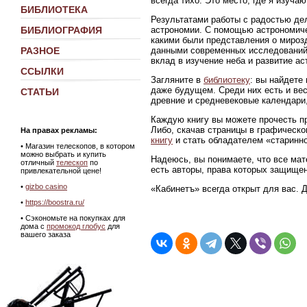
всегда тихо. Это место, где я изуч
БИБЛИОТЕКА
Результатами работы с радостью де
астрономии. С помощью астрономиче
БИБЛИОГРАФИЯ
какими были представления о мирозд
данными современных исследований
РАЗНОЕ
вклад в изучение неба и развитие ас
ССЫЛКИ
Загляните в
библиотеку
: вы найдете
даже будущем. Среди них есть и ве
СТАТЬИ
древние и средневековые календари,
Каждую книгу вы можете прочесть пр
Либо, скачав страницы в графическ
На правах рекламы:
книгу
и стать обладателем «старинно
•
Магазин телескопов, в котором
можно выбрать и купить
Надеюсь, вы понимаете, что все мат
отличный
телескоп
по
есть авторы, права которых защище
привлекательной цене!
•
gizbo casino
«Кабинетъ» всегда открыт для вас. 
•
https://boostra.ru/
• Сэкономьте на покупках для
дома с
промокод глобус
для
вашего заказа