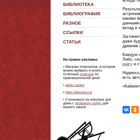
всегда т
БИБЛИОТЕКА
Результа
астроном
БИБЛИОГРАФИЯ
какими б
данными 
РАЗНОЕ
вклад в 
ССЫЛКИ
Заглянит
даже буд
СТАТЬИ
древние 
Каждую к
Либо, ск
На правах рекламы:
книгу
и с
•
Магазин телескопов, в котором
можно выбрать и купить
Надеюсь,
отличный
телескоп
по
есть авт
привлекательной цене!
•
gizbo casino
«Кабинет
•
https://boostra.ru/
• Сэкономьте на покупках для
дома с
промокод глобус
для
вашего заказа