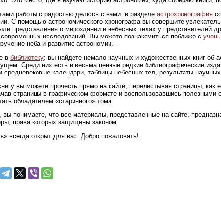
ихо. Это место, где я изучаю историю астрономии, куда собираю книги,
тами работы с радостью делюсь с вами: в разделе
астрохронография
со
ии. С помощью астрономического хронографа вы совершите увлекательн
ыли представления о мироздании и небесных телах у представителей др
современных исследований. Вы можете познакомиться поближе с
учены
изучение неба и развитие астрономии.
е в
библиотеку
: вы найдете немало научных и художественных книг об 
ущем. Среди них есть и весьма ценные редкие библиографические изда
и средневековые календари, таблицы небесных тел, результаты научных
нигу вы можете прочесть прямо на сайте, перелистывая страницы, как 
ачав страницы в графическом формате и воспользовавшись полезными 
тать обладателем «старинного» тома.
 вы понимаете, что все материалы, представленные на сайте, предназна
оры, права которых защищены законом.
ъ» всегда открыт для вас. Добро пожаловать!