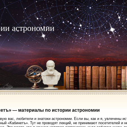
рии астрономии
етъ» — материалы по истории астрономии
вую вас, любители и знатоки астрономии. Если вы, как и я, увлечены ис
ный «Кабинетъ». Тут не проводят лекций, не принимают посетителей и 