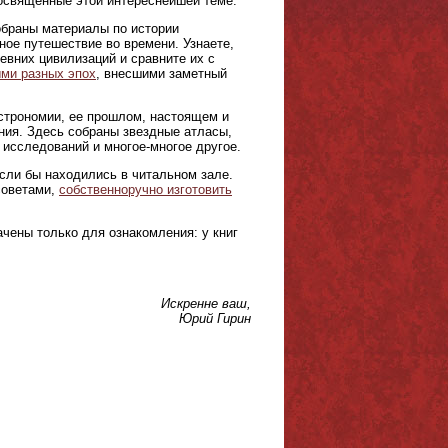
 посвященные этой интереснейшей теме.
браны материалы по истории
ое путешествие во времени. Узнаете,
евних цивилизаций и сравните их с
ми разных эпох
, внесшими заметный
астрономии, ее прошлом, настоящем и
ния. Здесь собраны звездные атласы,
 исследований и многое-многое другое.
если бы находились в читальном зале.
советами,
собственноручно изготовить
чены только для ознакомления: у книг
Искренне ваш,
Юрий Гирин