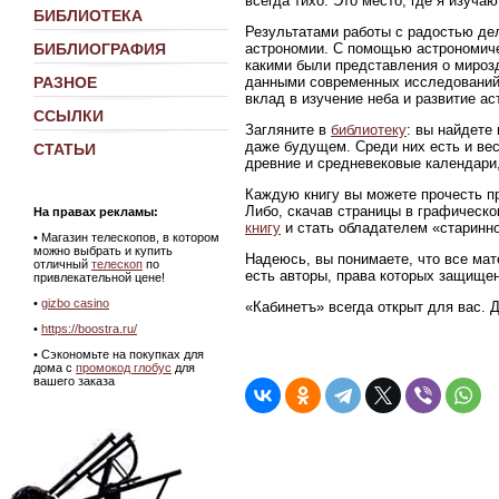
всегда тихо. Это место, где я изуч
БИБЛИОТЕКА
Результатами работы с радостью де
астрономии. С помощью астрономиче
БИБЛИОГРАФИЯ
какими были представления о мирозд
данными современных исследований
РАЗНОЕ
вклад в изучение неба и развитие ас
ССЫЛКИ
Загляните в
библиотеку
: вы найдете
даже будущем. Среди них есть и ве
СТАТЬИ
древние и средневековые календари,
Каждую книгу вы можете прочесть пр
Либо, скачав страницы в графическ
На правах рекламы:
книгу
и стать обладателем «старинно
•
Магазин телескопов, в котором
можно выбрать и купить
Надеюсь, вы понимаете, что все мат
отличный
телескоп
по
есть авторы, права которых защище
привлекательной цене!
•
gizbo casino
«Кабинетъ» всегда открыт для вас. 
•
https://boostra.ru/
• Сэкономьте на покупках для
дома с
промокод глобус
для
вашего заказа