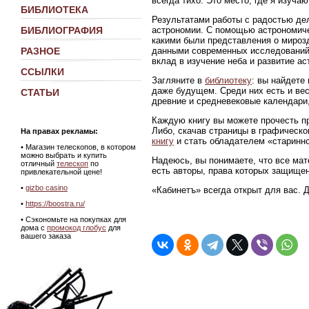
всегда тихо. Это место, где я изуч
БИБЛИОТЕКА
Результатами работы с радостью де
астрономии. С помощью астрономиче
БИБЛИОГРАФИЯ
какими были представления о мирозд
данными современных исследований
РАЗНОЕ
вклад в изучение неба и развитие ас
ССЫЛКИ
Загляните в
библиотеку
: вы найдете
даже будущем. Среди них есть и ве
СТАТЬИ
древние и средневековые календари,
Каждую книгу вы можете прочесть пр
Либо, скачав страницы в графическ
На правах рекламы:
книгу
и стать обладателем «старинно
•
Магазин телескопов, в котором
можно выбрать и купить
Надеюсь, вы понимаете, что все мат
отличный
телескоп
по
есть авторы, права которых защище
привлекательной цене!
•
gizbo casino
«Кабинетъ» всегда открыт для вас. 
•
https://boostra.ru/
• Сэкономьте на покупках для
дома с
промокод глобус
для
вашего заказа