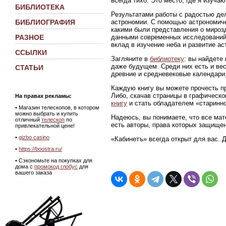
всегда тихо. Это место, где я изуч
БИБЛИОТЕКА
Результатами работы с радостью де
астрономии. С помощью астрономиче
БИБЛИОГРАФИЯ
какими были представления о мирозд
данными современных исследований
РАЗНОЕ
вклад в изучение неба и развитие ас
ССЫЛКИ
Загляните в
библиотеку
: вы найдете
даже будущем. Среди них есть и ве
СТАТЬИ
древние и средневековые календари,
Каждую книгу вы можете прочесть пр
Либо, скачав страницы в графическ
На правах рекламы:
книгу
и стать обладателем «старинно
•
Магазин телескопов, в котором
можно выбрать и купить
Надеюсь, вы понимаете, что все мат
отличный
телескоп
по
есть авторы, права которых защище
привлекательной цене!
•
gizbo casino
«Кабинетъ» всегда открыт для вас. 
•
https://boostra.ru/
• Сэкономьте на покупках для
дома с
промокод глобус
для
вашего заказа