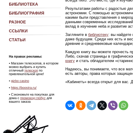
всегда тихо. Это место, где я изуч
БИБЛИОТЕКА
Результатами работы с радостью де
астрономии. С помощью астрономиче
БИБЛИОГРАФИЯ
какими были представления о мирозд
данными современных исследований
РАЗНОЕ
вклад в изучение неба и развитие ас
ССЫЛКИ
Загляните в
библиотеку
: вы найдете
даже будущем. Среди них есть и ве
СТАТЬИ
древние и средневековые календари,
Каждую книгу вы можете прочесть пр
Либо, скачав страницы в графическ
На правах рекламы:
книгу
и стать обладателем «старинно
•
Магазин телескопов, в котором
можно выбрать и купить
Надеюсь, вы понимаете, что все мат
отличный
телескоп
по
есть авторы, права которых защище
привлекательной цене!
•
gizbo casino
«Кабинетъ» всегда открыт для вас. 
•
https://boostra.ru/
• Сэкономьте на покупках для
дома с
промокод глобус
для
вашего заказа