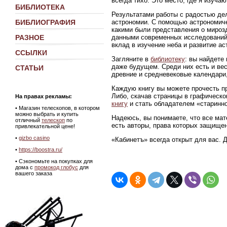
всегда тихо. Это место, где я изуч
БИБЛИОТЕКА
Результатами работы с радостью де
астрономии. С помощью астрономиче
БИБЛИОГРАФИЯ
какими были представления о мирозд
данными современных исследований
РАЗНОЕ
вклад в изучение неба и развитие ас
ССЫЛКИ
Загляните в
библиотеку
: вы найдете
даже будущем. Среди них есть и ве
СТАТЬИ
древние и средневековые календари,
Каждую книгу вы можете прочесть пр
Либо, скачав страницы в графическ
На правах рекламы:
книгу
и стать обладателем «старинно
•
Магазин телескопов, в котором
можно выбрать и купить
Надеюсь, вы понимаете, что все мат
отличный
телескоп
по
есть авторы, права которых защище
привлекательной цене!
•
gizbo casino
«Кабинетъ» всегда открыт для вас. 
•
https://boostra.ru/
• Сэкономьте на покупках для
дома с
промокод глобус
для
вашего заказа