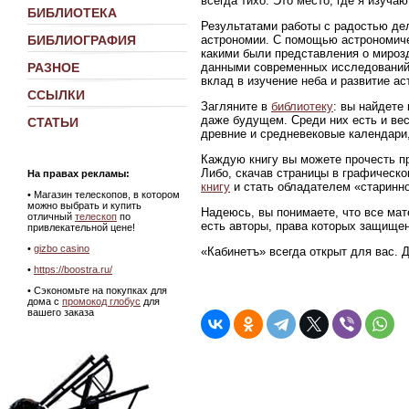
всегда тихо. Это место, где я изуч
БИБЛИОТЕКА
Результатами работы с радостью де
астрономии. С помощью астрономиче
БИБЛИОГРАФИЯ
какими были представления о мирозд
данными современных исследований
РАЗНОЕ
вклад в изучение неба и развитие ас
ССЫЛКИ
Загляните в
библиотеку
: вы найдете
даже будущем. Среди них есть и ве
СТАТЬИ
древние и средневековые календари,
Каждую книгу вы можете прочесть пр
Либо, скачав страницы в графическ
На правах рекламы:
книгу
и стать обладателем «старинно
•
Магазин телескопов, в котором
можно выбрать и купить
Надеюсь, вы понимаете, что все мат
отличный
телескоп
по
есть авторы, права которых защище
привлекательной цене!
•
gizbo casino
«Кабинетъ» всегда открыт для вас. 
•
https://boostra.ru/
• Сэкономьте на покупках для
дома с
промокод глобус
для
вашего заказа