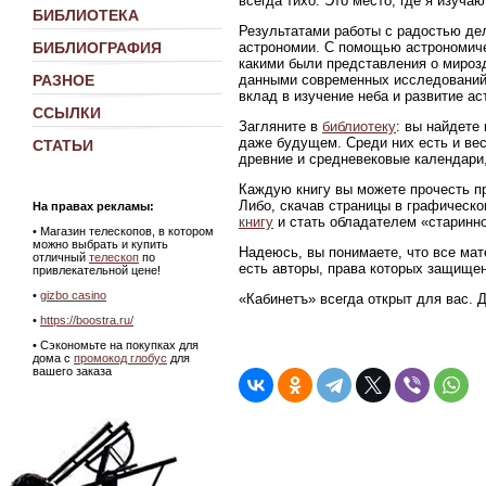
всегда тихо. Это место, где я изуч
БИБЛИОТЕКА
Результатами работы с радостью де
астрономии. С помощью астрономиче
БИБЛИОГРАФИЯ
какими были представления о мирозд
данными современных исследований
РАЗНОЕ
вклад в изучение неба и развитие ас
ССЫЛКИ
Загляните в
библиотеку
: вы найдете
даже будущем. Среди них есть и ве
СТАТЬИ
древние и средневековые календари,
Каждую книгу вы можете прочесть пр
Либо, скачав страницы в графическ
На правах рекламы:
книгу
и стать обладателем «старинно
•
Магазин телескопов, в котором
можно выбрать и купить
Надеюсь, вы понимаете, что все мат
отличный
телескоп
по
есть авторы, права которых защище
привлекательной цене!
•
gizbo casino
«Кабинетъ» всегда открыт для вас. 
•
https://boostra.ru/
• Сэкономьте на покупках для
дома с
промокод глобус
для
вашего заказа